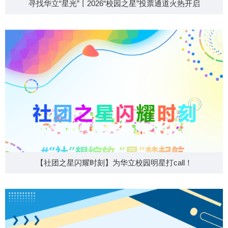
寻找华立“星光”丨2026“校园之星”投票通道火热开启
【社团之星闪耀时刻】为华立校园明星打call！